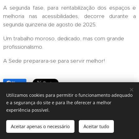
A segunda fase, para rentabilização dos espaços e
melhoria nas acessibilidades, decorre durante a
segunda quinzena de agosto de 2025.
Um trabalho moroso, dedicado, mas com grande
profissionalismo.
A Sede preparara-se para servir melhor!
Share
Utilizamos cookies para permitir o funcionamento adequado
e a segurança do site e para lhe oferecer a melhor
experiência possível.
Póvoa Com-Vida | Aveiro
Aceitar apenas o necessário
Aceitar tudo
Desenvolvido por
Webnode
Cookies