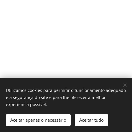
Utilizamos cookies para permitir o funcionamento adequado
e a segurança do site e para lhe oferecer a melhor
experiência possível.
Póvoa Com-Vida | Aveiro
Aceitar apenas o necessário
Aceitar tudo
Desenvolvido por
Webnode
Cookies