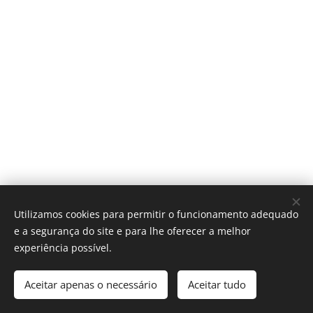
Utilizamos cookies para permitir o funcionamento adequado
e a segurança do site e para lhe oferecer a melhor
experiência possível.
Póvoa Com-Vida | Aveiro
Aceitar apenas o necessário
Aceitar tudo
Desenvolvido por
Webnode
Cookies