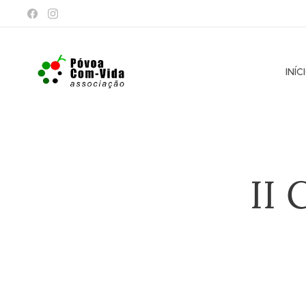
INÍC
II