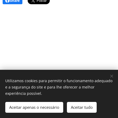
Share
Utilizamos cookies para permitir o funcionamento adequado
e a segurança do site e para lhe oferecer a melhor
experiência possível.
Póvoa Com-Vida | Aveiro
Aceitar apenas o necessário
Aceitar tudo
Desenvolvido por
Webnode
Cookies