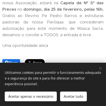
nossa Associação, estará na
Capela de Nª Sª das
Preces
no
domingo, dia 25 de fevereiro, pelas 16h.
Gratos ao Rev.mo Pe Pedro Barros e estruturas
pastorais da nossa Paróquia, que concederam
autorização para este momento de Música Sacra,
deixamos o convite a TODOS; a entrada é livre.
Uma oportunidade única.
Share
Utilizamos cookies para permitir o funcionamento adequado
e a segurança do site e para lhe oferecer a melhor
experiência possível.
Póvoa Com-Vida | Aveiro
Aceitar apenas o necessário
Aceitar tudo
Desenvolvido por
Webnode
Cookies