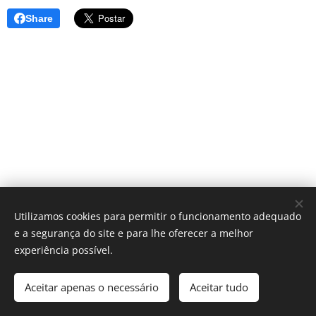
Share
Utilizamos cookies para permitir o funcionamento adequado
e a segurança do site e para lhe oferecer a melhor
experiência possível.
Póvoa Com-Vida | Aveiro
Aceitar apenas o necessário
Aceitar tudo
Desenvolvido por
Webnode
Cookies