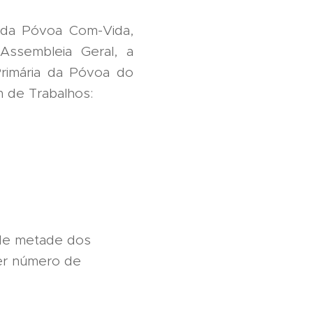
s da Póvoa Com-Vida,
Assembleia Geral, a
Primária da Póvoa do
m de Trabalhos:
 de metade dos
er número de