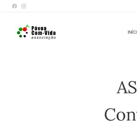
INÍC
AS
Conv